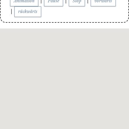
|
|
|
Animation
Pause
Stop
vorwärts
|
rückwärts